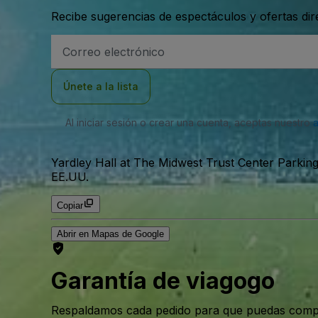
Recibe sugerencias de espectáculos y ofertas di
Dirección
de
correo
electrónico
Únete a la lista
Al iniciar sesión o crear una cuenta, aceptas nuestro
Yardley Hall at The Midwest Trust Center Parking
EE.UU.
Copiar
Abrir en Mapas de Google
Garantía de viagogo
Respaldamos cada pedido para que puedas compr