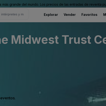
 más grande del mundo. Los precios de las entradas de reventa pu
Explorar
Vender
Favoritos
M
The Midwest Trust C
s eventos.