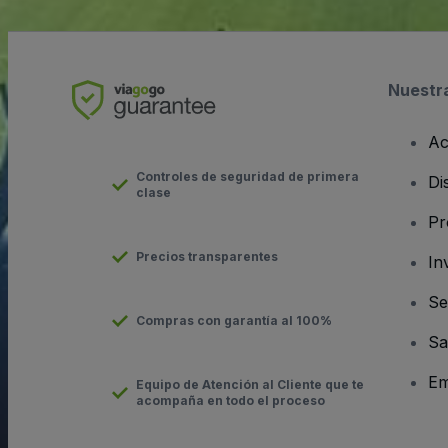
Nuestr
Ac
Controles de seguridad de primera
Di
clase
Pr
Precios transparentes
In
Se
Compras con garantía al 100%
Sa
Em
Equipo de Atención al Cliente que te
acompaña en todo el proceso