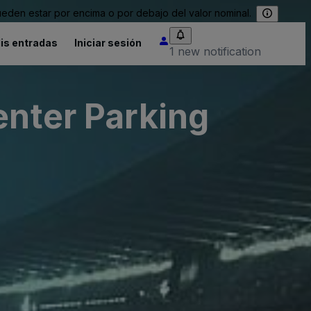
eden estar por encima o por debajo del valor nominal.
is entradas
Iniciar sesión
1 new notification
enter Parking