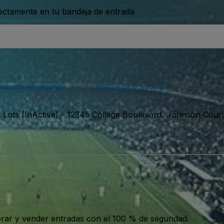
rectamente en tu bandeja de entrada
acuerdo de usuario
y nuestra
política de privacidad
. Es posible que
puedes darte de baja en cualquier momento.
 Lots (InActive)
-
12345 College Boulevard, Johnson Count
ar y vender entradas con el 100 % de seguridad.