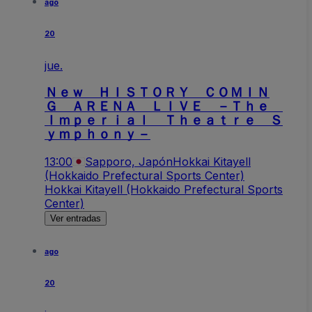
ago
20
jue.
Ｎｅｗ ＨＩＳＴＯＲＹ ＣＯＭＩＮ
Ｇ ＡＲＥＮＡ ＬＩＶＥ －Ｔｈｅ
Ｉｍｐｅｒｉａｌ Ｔｈｅａｔｒｅ Ｓ
ｙｍｐｈｏｎｙ－
13:00
Sapporo, Japón
Hokkai Kitayell
(Hokkaido Prefectural Sports Center)
Hokkai Kitayell (Hokkaido Prefectural Sports
Center)
Ver entradas
ago
20