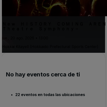
Ｎｅｗ ＨＩＳＴＯＲＹ ＣＯＭＩＮＧ ＡＲＥ
Ｔｈｅａｔｒｅ Ｓｙｍｐｈｏｎｙ－
jue., 20 ago. 2026 • 13:00
Hokkai Kitayell (Hokkaido Prefectural Sports Center)
No hay eventos cerca de ti
22 eventos en todas las ubicaciones