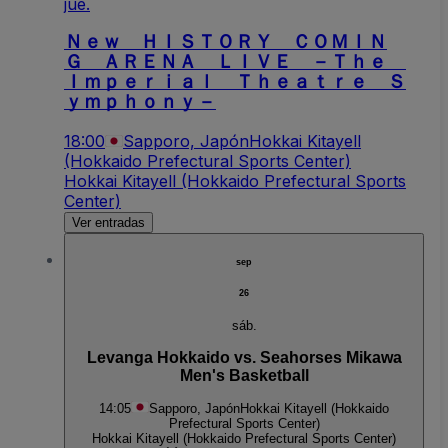
jue.
Ｎｅｗ ＨＩＳＴＯＲＹ ＣＯＭＩＮ
Ｇ ＡＲＥＮＡ ＬＩＶＥ －Ｔｈｅ
Ｉｍｐｅｒｉａｌ Ｔｈｅａｔｒｅ Ｓ
ｙｍｐｈｏｎｙ－
18:00
Sapporo, Japón
Hokkai Kitayell
(Hokkaido Prefectural Sports Center)
Hokkai Kitayell (Hokkaido Prefectural Sports
Center)
Ver entradas
sep
26
sáb.
Levanga Hokkaido vs. Seahorses Mikawa
Men's Basketball
14:05
Sapporo, Japón
Hokkai Kitayell (Hokkaido
Prefectural Sports Center)
Hokkai Kitayell (Hokkaido Prefectural Sports Center)