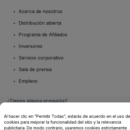
Acerca de nosotros
Distribución abierta
Programa de Afiliados
Inversores
Servicio corporativo
Sala de prensa
Empleos
¿Tienes alguna pregunta?
Centro de Ayuda / Contacto
Al hacer clic en “Permitir Todas”, estarás de acuerdo en el uso d
cookies para mejorar la funcionalidad del sitio y la relevancia
publicitaria. De modo contrario, usaremos cookies estrictamente