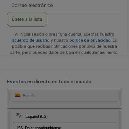
Dirección
de
correo
electrónico
Únete a la lista
Al iniciar sesión o crear una cuenta, aceptas nuestro
acuerdo de usuario
y nuestra
política de privacidad
. Es
posible que recibas notificaciones por SMS de nuestra
parte, pero puedes darte de baja en cualquier momento.
Eventos en directo en todo el mundo
España
Español (ES)
US$
Dolar estadounidense