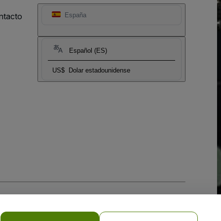
ntacto
España
Español (ES)
US$
Dolar estadounidense
 la
Política de Privacidad para Móviles