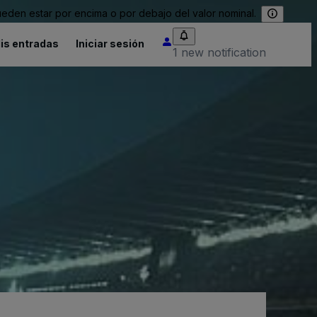
eden estar por encima o por debajo del valor nominal.
is entradas
Iniciar sesión
1 new notification