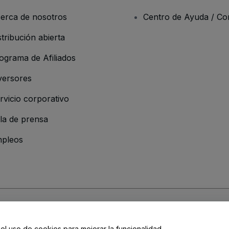
erca de nosotros
Centro de Ayuda / Co
stribución abierta
ograma de Afiliados
versores
rvicio corporativo
la de prensa
pleos
 de la Empresa
os y Condiciones
, de la
Política de Privacidad
, de la
Política de Cookies
y de
 el uso de cookies para mejorar la funcionalidad