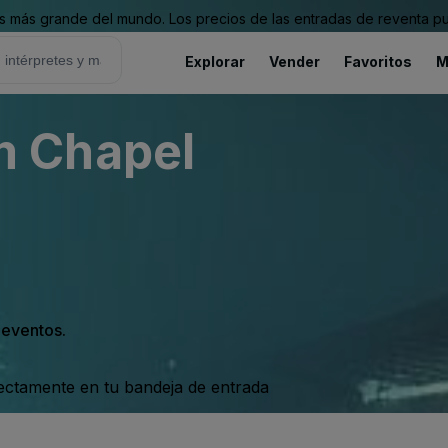
 más grande del mundo. Los precios de las entradas de reventa pu
Explorar
Vender
Favoritos
M
 Chapel
s eventos.
rectamente en tu bandeja de entrada