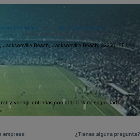
acuerdo de usuario
y nuestra
política de privacidad
. Es posible que
puedes darte de baja en cualquier momento.
 Jacksonville Beach, Jacksonville Beach, 32250, EE.UU.
ar y vender entradas con el 100 % de seguridad.
a empresa
¿Tienes alguna pregunta?