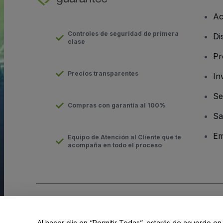
Ac
Controles de seguridad de primera
Di
clase
Pr
Precios transparentes
In
Se
Compras con garantía al 100%
Sa
Em
Equipo de Atención al Cliente que te
acompaña en todo el proceso
Derechos reservados © viagogo Entertainment Inc 2026
Datos
El uso de este sitio web constituye la aceptación de los
Términ
Al hacer clic en “Permitir Todas”, estarás de acuerdo en