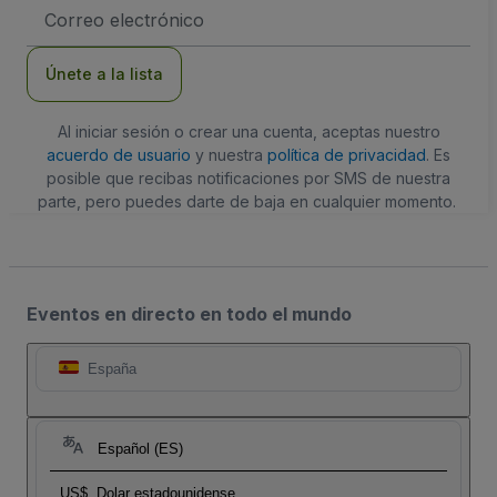
Dirección
de
correo
electrónico
Únete a la lista
Al iniciar sesión o crear una cuenta, aceptas nuestro
acuerdo de usuario
y nuestra
política de privacidad
. Es
posible que recibas notificaciones por SMS de nuestra
parte, pero puedes darte de baja en cualquier momento.
Eventos en directo en todo el mundo
España
Español (ES)
US$
Dolar estadounidense