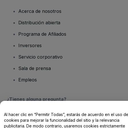
Acerca de nosotros
Distribución abierta
Programa de Afiliados
Inversores
Servicio corporativo
Sala de prensa
Empleos
¿Tienes alguna pregunta?
Centro de Ayuda / Contacto
Al hacer clic en “Permitir Todas”, estarás de acuerdo en el uso d
cookies para mejorar la funcionalidad del sitio y la relevancia
publicitaria. De modo contrario, usaremos cookies estrictamente