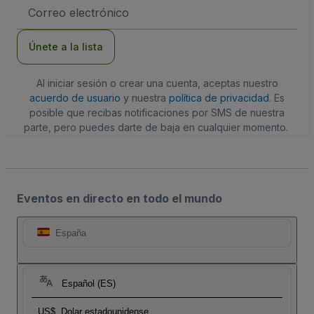
Dirección
de
correo
electrónico
Únete a la lista
Al iniciar sesión o crear una cuenta, aceptas nuestro
acuerdo de usuario
y nuestra
política de privacidad
. Es
posible que recibas notificaciones por SMS de nuestra
parte, pero puedes darte de baja en cualquier momento.
Eventos en directo en todo el mundo
España
Español (ES)
US$
Dolar estadounidense