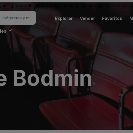
 más grande del mundo. Los precios de las entradas de reventa pu
Explorar
Vender
Favoritos
M
des
e Bodmin