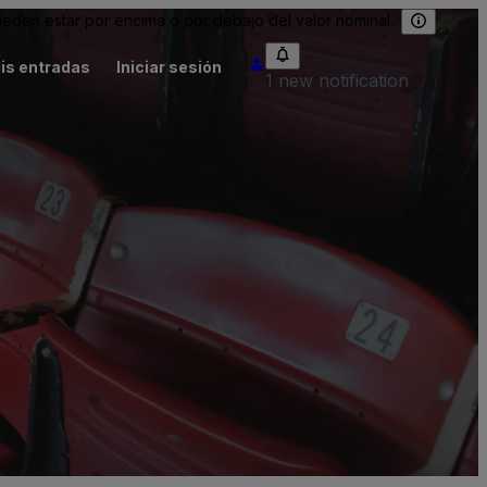
eden estar por encima o por debajo del valor nominal.
is entradas
Iniciar sesión
1 new notification