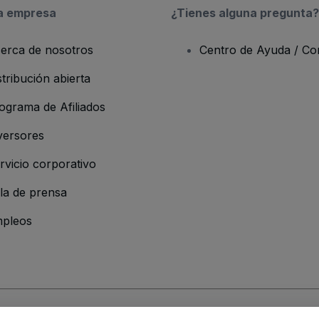
a empresa
¿Tienes alguna pregunta?
erca de nosotros
Centro de Ayuda / Co
stribución abierta
ograma de Afiliados
versores
rvicio corporativo
la de prensa
pleos