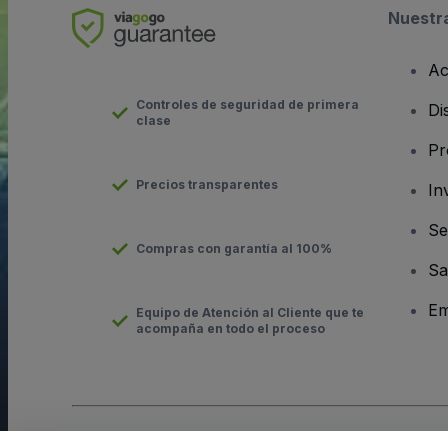
Nuestr
Ac
Controles de seguridad de primera
Di
clase
Pr
Precios transparentes
In
Se
Compras con garantía al 100%
Sa
Em
Equipo de Atención al Cliente que te
acompaña en todo el proceso