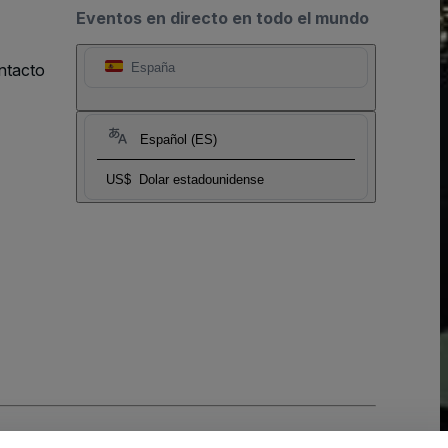
Eventos en directo en todo el mundo
ntacto
España
Español (ES)
US$
Dolar estadounidense