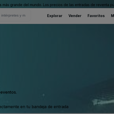
 más grande del mundo. Los precios de las entradas de reventa pu
Explorar
Vender
Favoritos
M
s eventos.
rectamente en tu bandeja de entrada