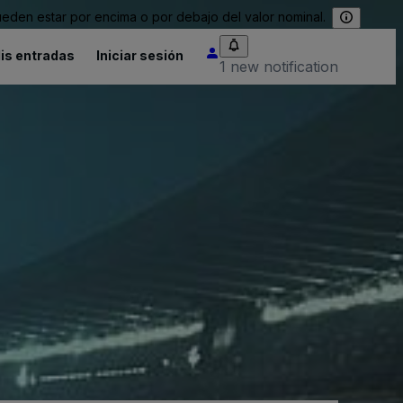
eden estar por encima o por debajo del valor nominal.
is entradas
Iniciar sesión
1 new notification