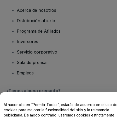
Acerca de nosotros
Distribución abierta
Programa de Afiliados
Inversores
Servicio corporativo
Sala de prensa
Empleos
¿Tienes alguna pregunta?
Centro de Ayuda / Contacto
Al hacer clic en “Permitir Todas”, estarás de acuerdo en el uso d
cookies para mejorar la funcionalidad del sitio y la relevancia
publicitaria. De modo contrario, usaremos cookies estrictamente