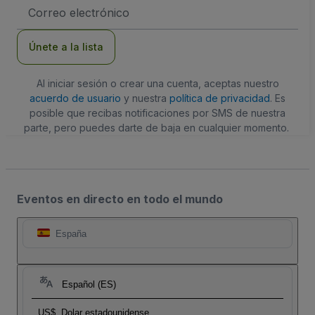
Dirección
de
correo
electrónico
Únete a la lista
Al iniciar sesión o crear una cuenta, aceptas nuestro
acuerdo de usuario
y nuestra
política de privacidad
. Es
posible que recibas notificaciones por SMS de nuestra
parte, pero puedes darte de baja en cualquier momento.
Eventos en directo en todo el mundo
España
Español (ES)
US$
Dolar estadounidense