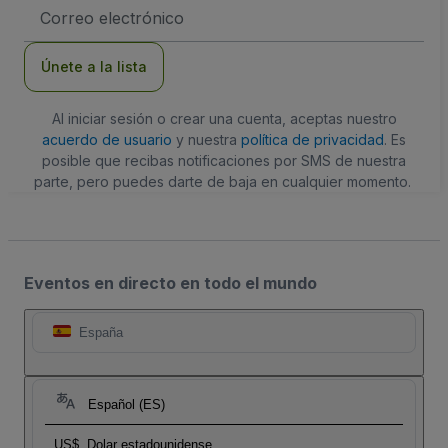
Dirección
de
correo
electrónico
Únete a la lista
Al iniciar sesión o crear una cuenta, aceptas nuestro
acuerdo de usuario
y nuestra
política de privacidad
. Es
posible que recibas notificaciones por SMS de nuestra
parte, pero puedes darte de baja en cualquier momento.
Eventos en directo en todo el mundo
España
Español (ES)
US$
Dolar estadounidense