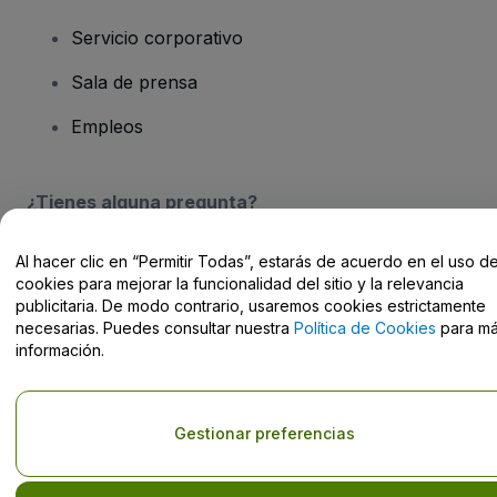
Servicio corporativo
Sala de prensa
Empleos
¿Tienes alguna pregunta?
Centro de Ayuda / Contacto
Al hacer clic en “Permitir Todas”, estarás de acuerdo en el uso d
cookies para mejorar la funcionalidad del sitio y la relevancia
publicitaria. De modo contrario, usaremos cookies estrictamente
necesarias. Puedes consultar nuestra
Política de Cookies
para m
información.
Derechos reservados © viagogo Entertainment Inc 2026
Datos de
la Empresa
El uso de este sitio web constituye la aceptación de los
Términos y
Gestionar preferencias
Condiciones
, de la
Política de Privacidad
, de la
Política de Cookies
y de la
Política de Privacidad para Móviles
No compartir mi información personal ni tus opciones de