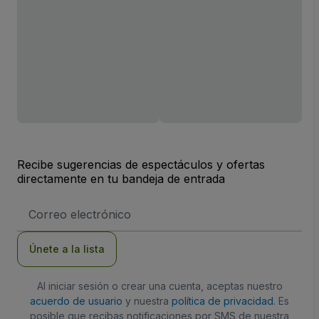
Recibe sugerencias de espectáculos y ofertas
directamente en tu bandeja de entrada
Dirección
de
correo
electrónico
Únete a la lista
Al iniciar sesión o crear una cuenta, aceptas nuestro
acuerdo de usuario
y nuestra
política de privacidad
. Es
posible que recibas notificaciones por SMS de nuestra