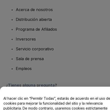
Acerca de nosotros
Distribución abierta
Programa de Afiliados
Inversores
Servicio corporativo
Sala de prensa
Empleos
¿Tienes alguna pregunta?
Centro de Ayuda / Contacto
Al hacer clic en “Permitir Todas”, estarás de acuerdo en el uso d
cookies para mejorar la funcionalidad del sitio y la relevancia
publicitaria. De modo contrario, usaremos cookies estrictamente