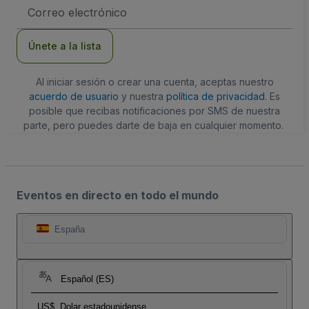
Dirección
de
correo
electrónico
Únete a la lista
Al iniciar sesión o crear una cuenta, aceptas nuestro
acuerdo de usuario
y nuestra
política de privacidad
. Es
posible que recibas notificaciones por SMS de nuestra
parte, pero puedes darte de baja en cualquier momento.
Eventos en directo en todo el mundo
España
Español (ES)
US$
Dolar estadounidense