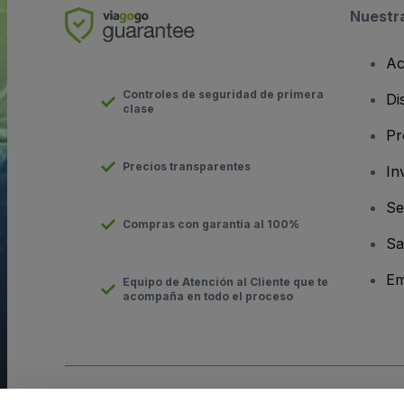
Nuestr
Ac
Controles de seguridad de primera
Di
clase
Pr
Precios transparentes
In
Se
Compras con garantía al 100%
Sa
Em
Equipo de Atención al Cliente que te
acompaña en todo el proceso