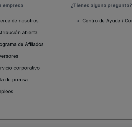
a empresa
¿Tienes alguna pregunta?
erca de nosotros
Centro de Ayuda / Co
stribución abierta
ograma de Afiliados
versores
rvicio corporativo
la de prensa
pleos