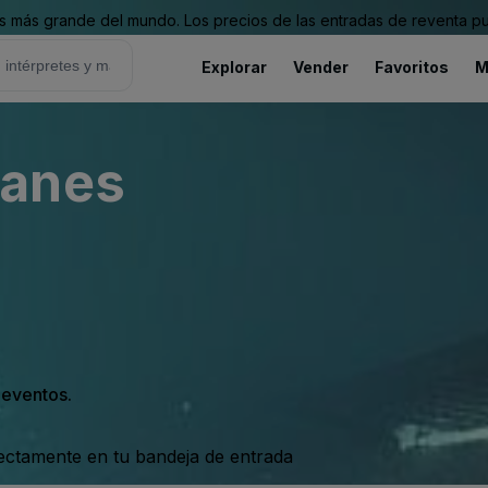
 más grande del mundo. Los precios de las entradas de reventa pu
Explorar
Vender
Favoritos
M
Lanes
s eventos.
rectamente en tu bandeja de entrada