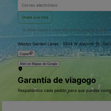
Dirección
de
correo
electrónico
Únete a la lista
Al iniciar sesión o crear una cuenta, aceptas nuestro
Westys Garden Lanes
-
5504 W Alworth St., Gard
Copiar
Abrir en Mapas de Google
Garantía de viagogo
Respaldamos cada pedido para que puedas compr