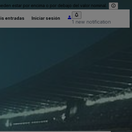
eden estar por encima o por debajo del valor nominal.
is entradas
Iniciar sesión
1 new notification