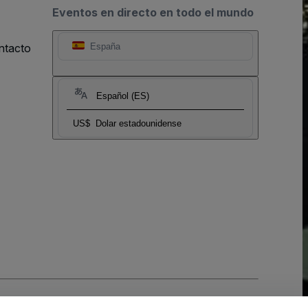
Eventos en directo en todo el mundo
ntacto
España
Español (ES)
US$
Dolar estadounidense