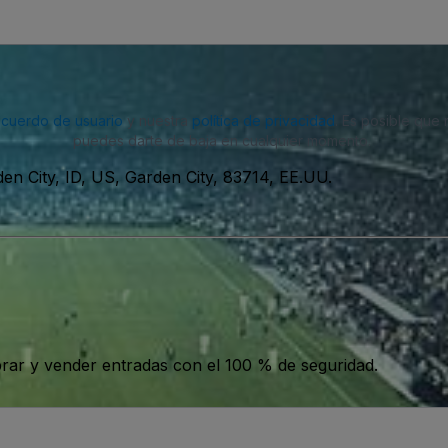
acuerdo de usuario
y nuestra
política de privacidad
. Es posible que
puedes darte de baja en cualquier momento.
en City, ID, US, Garden City, 83714, EE.UU.
ar y vender entradas con el 100 % de seguridad.