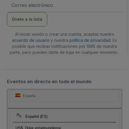
Dirección
de
correo
electrónico
Únete a la lista
Al iniciar sesión o crear una cuenta, aceptas nuestro
acuerdo de usuario
y nuestra
política de privacidad
. Es
posible que recibas notificaciones por SMS de nuestra
parte, pero puedes darte de baja en cualquier momento.
Eventos en directo en todo el mundo
España
Español (ES)
US$
Dolar estadounidense