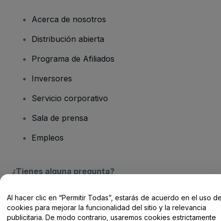
Acerca de nosotros
Distribución abierta
Programa de Afiliados
Inversores
Servicio corporativo
Sala de prensa
Empleos
¿Tienes alguna pregunta?
Centro de Ayuda / Contacto
Al hacer clic en “Permitir Todas”, estarás de acuerdo en el uso d
cookies para mejorar la funcionalidad del sitio y la relevancia
publicitaria. De modo contrario, usaremos cookies estrictamente