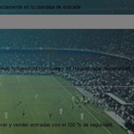
rectamente en tu bandeja de entrada
acuerdo de usuario
y nuestra
política de privacidad
. Es posible que
puedes darte de baja en cualquier momento.
meinde Schenefeld/Hamburg
-
39 Hauptstraße, Schenefeld, 
ar y vender entradas con el 100 % de seguridad.