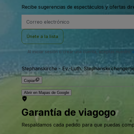
Recibe sugerencias de espectáculos y ofertas di
Dirección
de
correo
electrónico
Únete a la lista
Al iniciar sesión o crear una cuenta, aceptas nuestro
Stephanskirche - Ev.-Luth. Stephanskirchenge
Copiar
Abrir en Mapas de Google
Garantía de viagogo
Respaldamos cada pedido para que puedas compr