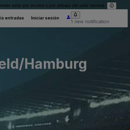
eden estar por encima o por debajo del valor nominal.
is entradas
Iniciar sesión
1 new notification
eld/Hamburg