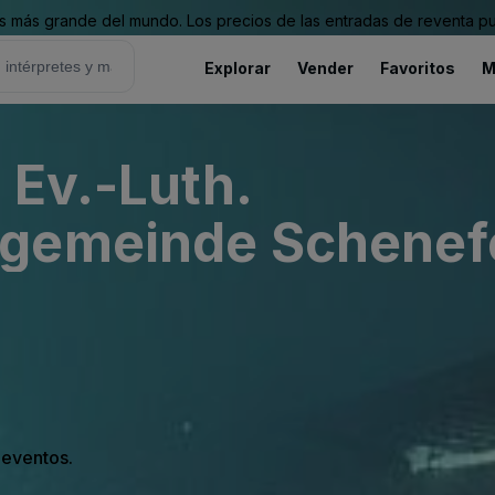
 más grande del mundo. Los precios de las entradas de reventa pu
Explorar
Vender
Favoritos
M
 Ev.-Luth.
ngemeinde Schenef
s eventos.