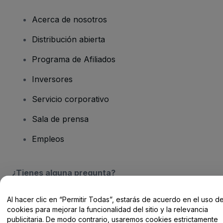
Acerca de nosotros
Distribución abierta
Programa de Afiliados
Inversores
Servicio corporativo
Sala de prensa
Empleos
¿Tienes alguna pregunta?
Centro de Ayuda / Contacto
Al hacer clic en “Permitir Todas”, estarás de acuerdo en el uso d
cookies para mejorar la funcionalidad del sitio y la relevancia
publicitaria. De modo contrario, usaremos cookies estrictamente