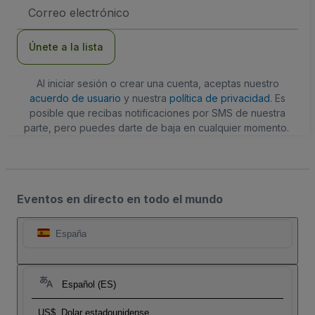
Dirección
de
correo
electrónico
Únete a la lista
Al iniciar sesión o crear una cuenta, aceptas nuestro
acuerdo de usuario
y nuestra
política de privacidad
. Es
posible que recibas notificaciones por SMS de nuestra
parte, pero puedes darte de baja en cualquier momento.
Eventos en directo en todo el mundo
España
Español (ES)
US$
Dolar estadounidense