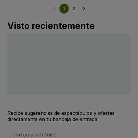
1
2
Visto recientemente
Recibe sugerencias de espectáculos y ofertas
directamente en tu bandeja de entrada
Dirección
de