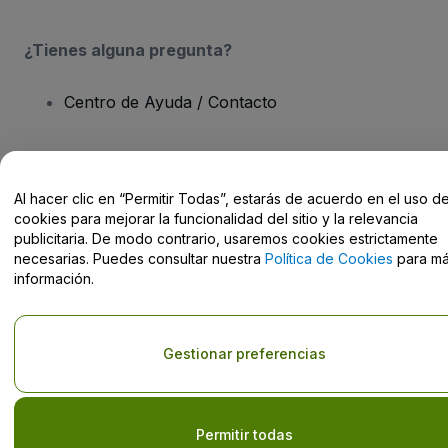
¿Tienes alguna pregunta?
Centro de Ayuda / Contacto
Al hacer clic en “Permitir Todas”, estarás de acuerdo en el uso d
Derechos reservados © viagogo Entertainment Inc 2026
Datos de
cookies para mejorar la funcionalidad del sitio y la relevancia
la Empresa
publicitaria. De modo contrario, usaremos cookies estrictamente
El uso de este sitio web constituye la aceptación de los
Términos y
necesarias. Puedes consultar nuestra
Política de Cookies
para m
Condiciones
, de la
Política de Privacidad
, de la
Política de Cookies
información.
y de la
Política de Privacidad para Móviles
No compartir mi información personal ni tus opciones de
privacidad
Gestionar preferencias
Permitir todas