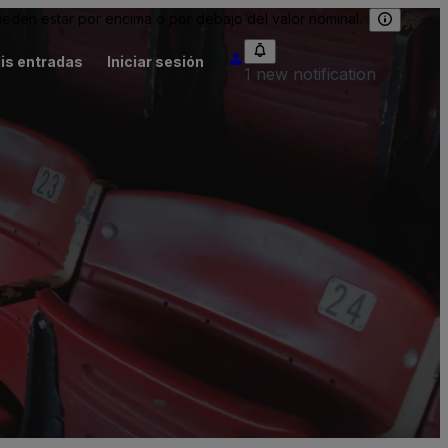
eden estar por encima o por debajo del valor nominal.
is entradas
Iniciar sesión
1 new notification