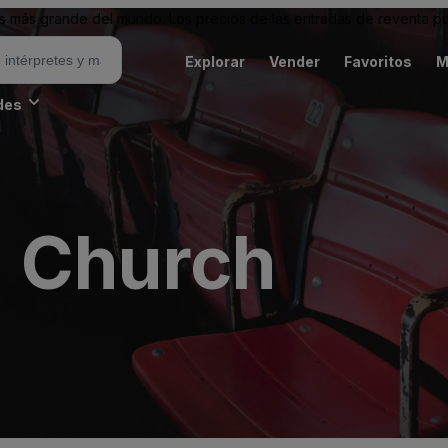
 más grande del mundo. Los precios de las entradas de reventa pu
Explorar
Vender
Favoritos
M
des
 Church