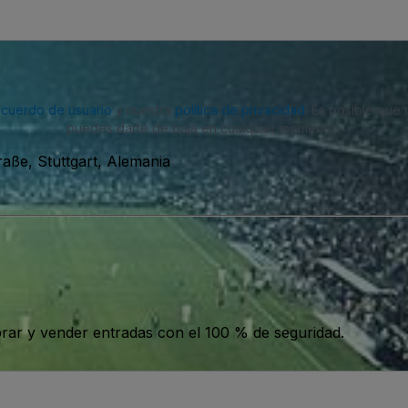
acuerdo de usuario
y nuestra
política de privacidad
. Es posible que
puedes darte de baja en cualquier momento.
raße, Stuttgart, Alemania
ar y vender entradas con el 100 % de seguridad.