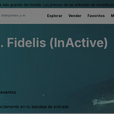
 más grande del mundo. Los precios de las entradas de reventa pu
Explorar
Vender
Favoritos
M
 Fidelis (InActive)
s eventos.
rectamente en tu bandeja de entrada