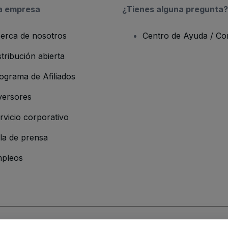
a empresa
¿Tienes alguna pregunta?
erca de nosotros
Centro de Ayuda / Co
stribución abierta
ograma de Afiliados
versores
rvicio corporativo
la de prensa
pleos