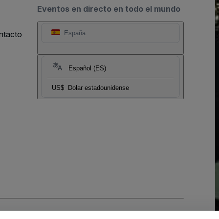
Eventos en directo en todo el mundo
ntacto
España
Español (ES)
US$
Dolar estadounidense