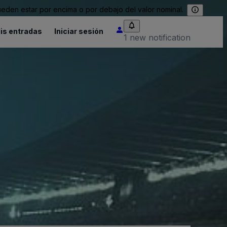
eden estar por encima o por debajo del valor nominal.
is entradas
Iniciar sesión
1 new notification