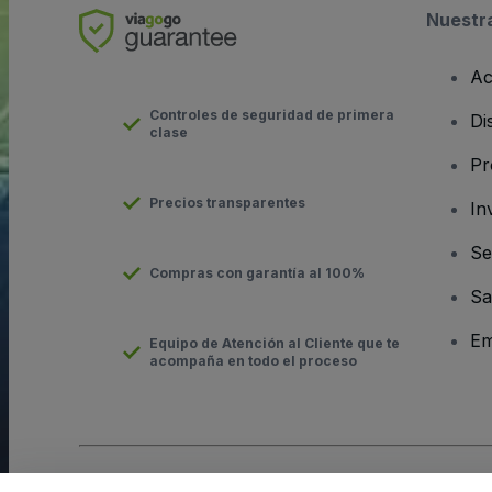
Nuestr
Ac
Controles de seguridad de primera
Di
clase
Pr
Precios transparentes
In
Se
Compras con garantía al 100%
Sa
Em
Equipo de Atención al Cliente que te
acompaña en todo el proceso