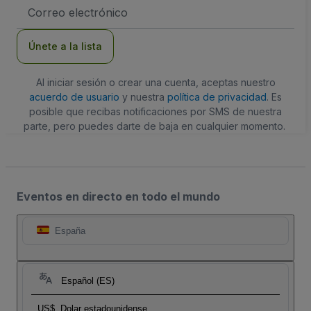
Dirección
de
correo
electrónico
Únete a la lista
Al iniciar sesión o crear una cuenta, aceptas nuestro
acuerdo de usuario
y nuestra
política de privacidad
. Es
posible que recibas notificaciones por SMS de nuestra
parte, pero puedes darte de baja en cualquier momento.
Eventos en directo en todo el mundo
España
Español (ES)
US$
Dolar estadounidense