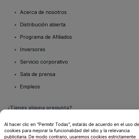
Acerca de nosotros
Distribución abierta
Programa de Afiliados
Inversores
Servicio corporativo
Sala de prensa
Empleos
¿Tienes alguna pregunta?
Centro de Ayuda / Contacto
Al hacer clic en “Permitir Todas”, estarás de acuerdo en el uso d
cookies para mejorar la funcionalidad del sitio y la relevancia
publicitaria. De modo contrario, usaremos cookies estrictamente