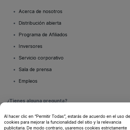
Acerca de nosotros
Distribución abierta
Programa de Afiliados
Inversores
Servicio corporativo
Sala de prensa
Empleos
¿Tienes alguna pregunta?
Centro de Ayuda / Contacto
Al hacer clic en “Permitir Todas”, estarás de acuerdo en el uso d
cookies para mejorar la funcionalidad del sitio y la relevancia
publicitaria. De modo contrario, usaremos cookies estrictamente