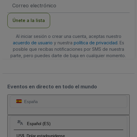
Dirección
de
correo
electrónico
Únete a la lista
Al iniciar sesión o crear una cuenta, aceptas nuestro
acuerdo de usuario
y nuestra
política de privacidad
. Es
posible que recibas notificaciones por SMS de nuestra
parte, pero puedes darte de baja en cualquier momento.
Eventos en directo en todo el mundo
España
Español (ES)
US$
Dolar estadounidense