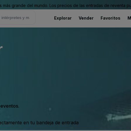
 más grande del mundo. Los precios de las entradas de reventa pu
Explorar
Vender
Favoritos
M
r
s eventos.
rectamente en tu bandeja de entrada