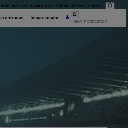
eden estar por encima o por debajo del valor nominal.
is entradas
Iniciar sesión
1 new notification