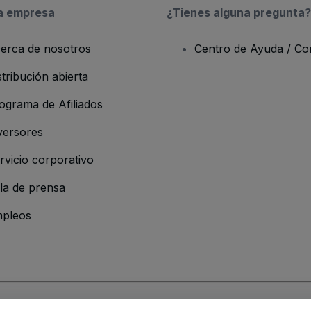
a empresa
¿Tienes alguna pregunta?
erca de nosotros
Centro de Ayuda / Co
stribución abierta
ograma de Afiliados
versores
rvicio corporativo
la de prensa
pleos