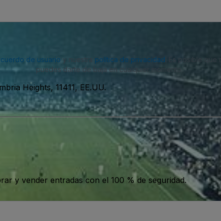
acuerdo de usuario
y nuestra
política de privacidad
. Es posible que
puedes darte de baja en cualquier momento.
bria Heights, 11411, EE.UU.
ar y vender entradas con el 100 % de seguridad.