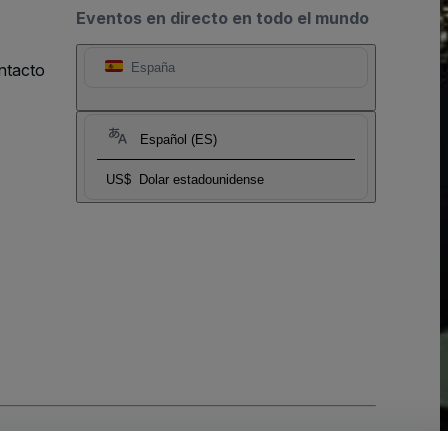
Eventos en directo en todo el mundo
ntacto
España
Español (ES)
US$
Dolar estadounidense