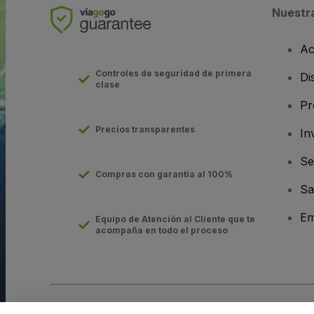
Nuestr
Ac
Controles de seguridad de primera
Di
clase
Pr
Precios transparentes
In
Se
Compras con garantía al 100%
Sa
Em
Equipo de Atención al Cliente que te
acompaña en todo el proceso