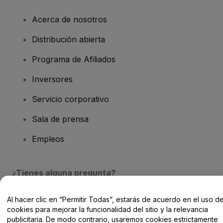
Acerca de nosotros
Distribución abierta
Programa de Afiliados
Inversores
Servicio corporativo
Sala de prensa
Empleos
¿Tienes alguna pregunta?
Centro de Ayuda / Contacto
Al hacer clic en “Permitir Todas”, estarás de acuerdo en el uso d
cookies para mejorar la funcionalidad del sitio y la relevancia
publicitaria. De modo contrario, usaremos cookies estrictamente