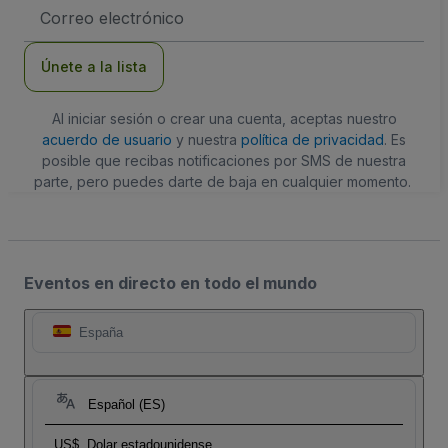
Dirección
de
correo
electrónico
Únete a la lista
Al iniciar sesión o crear una cuenta, aceptas nuestro
acuerdo de usuario
y nuestra
política de privacidad
. Es
posible que recibas notificaciones por SMS de nuestra
parte, pero puedes darte de baja en cualquier momento.
Eventos en directo en todo el mundo
España
Español (ES)
US$
Dolar estadounidense