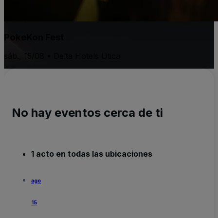
PokeKon Fest
sáb., 15/08 • Delta Hotels Utica
No hay eventos cerca de ti
1 acto en todas las ubicaciones
ago
15