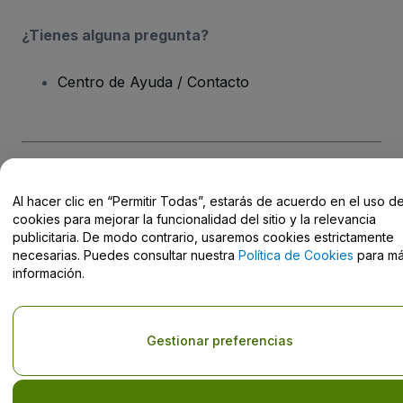
¿Tienes alguna pregunta?
Centro de Ayuda / Contacto
Derechos reservados © viagogo Entertainment Inc 2026
Datos de
la Empresa
Al hacer clic en “Permitir Todas”, estarás de acuerdo en el uso d
El uso de este sitio web constituye la aceptación de los
Términos y
cookies para mejorar la funcionalidad del sitio y la relevancia
Condiciones
, de la
Política de Privacidad
, de la
Política de Cookies
publicitaria. De modo contrario, usaremos cookies estrictamente
y de la
Política de Privacidad para Móviles
necesarias. Puedes consultar nuestra
Política de Cookies
para m
No compartir mi información personal ni tus opciones de
información.
privacidad
Gestionar preferencias