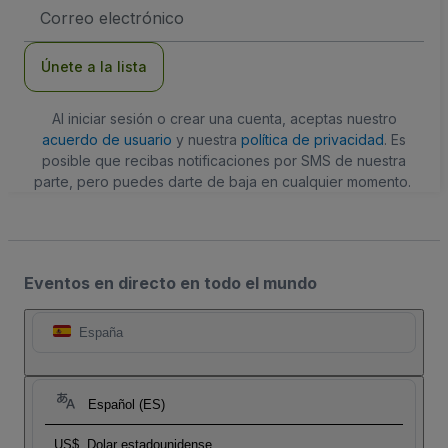
Dirección
de
correo
electrónico
Únete a la lista
Al iniciar sesión o crear una cuenta, aceptas nuestro
acuerdo de usuario
y nuestra
política de privacidad
. Es
posible que recibas notificaciones por SMS de nuestra
parte, pero puedes darte de baja en cualquier momento.
Eventos en directo en todo el mundo
España
Español (ES)
US$
Dolar estadounidense