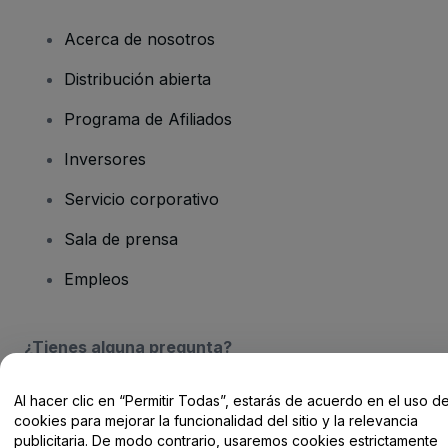
Acerca de nosotros
Distribución abierta
Programa de Afiliados
Inversores
Servicio corporativo
Sala de prensa
Empleos
¿Tienes alguna pregunta?
Centro de Ayuda / Contacto
Al hacer clic en “Permitir Todas”, estarás de acuerdo en el uso d
cookies para mejorar la funcionalidad del sitio y la relevancia
publicitaria. De modo contrario, usaremos cookies estrictamente