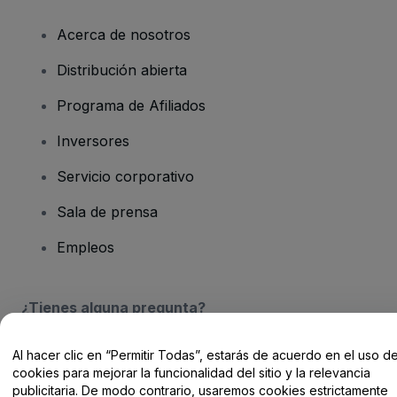
Acerca de nosotros
Distribución abierta
Programa de Afiliados
Inversores
Servicio corporativo
Sala de prensa
Empleos
¿Tienes alguna pregunta?
Centro de Ayuda / Contacto
Al hacer clic en “Permitir Todas”, estarás de acuerdo en el uso d
cookies para mejorar la funcionalidad del sitio y la relevancia
publicitaria. De modo contrario, usaremos cookies estrictamente