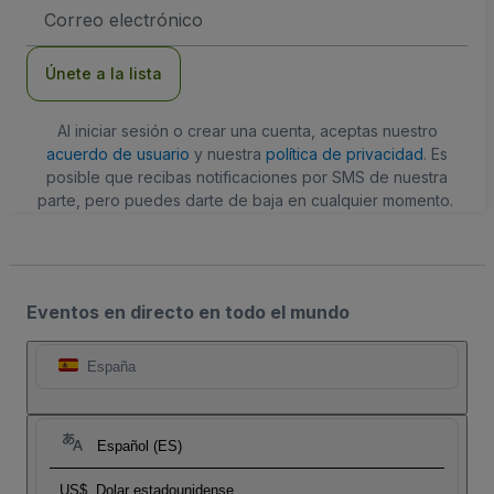
Dirección
de
correo
electrónico
Únete a la lista
Al iniciar sesión o crear una cuenta, aceptas nuestro
acuerdo de usuario
y nuestra
política de privacidad
. Es
posible que recibas notificaciones por SMS de nuestra
parte, pero puedes darte de baja en cualquier momento.
Eventos en directo en todo el mundo
España
Español (ES)
US$
Dolar estadounidense