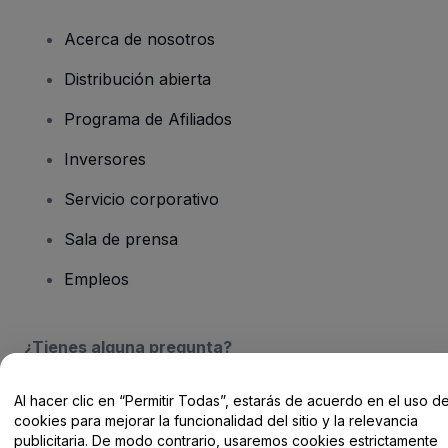
Acerca de nosotros
Distribución abierta
Programa de Afiliados
Inversores
Servicio corporativo
Sala de prensa
Empleos
¿Tienes alguna pregunta?
Centro de Ayuda / Contacto
Al hacer clic en “Permitir Todas”, estarás de acuerdo en el uso d
cookies para mejorar la funcionalidad del sitio y la relevancia
publicitaria. De modo contrario, usaremos cookies estrictamente