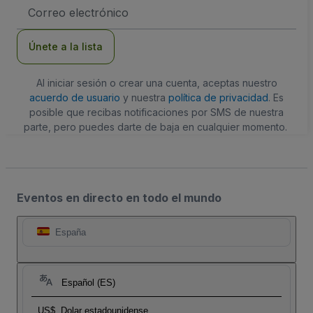
Dirección
de
correo
electrónico
Únete a la lista
Al iniciar sesión o crear una cuenta, aceptas nuestro
acuerdo de usuario
y nuestra
política de privacidad
. Es
posible que recibas notificaciones por SMS de nuestra
parte, pero puedes darte de baja en cualquier momento.
Eventos en directo en todo el mundo
España
Español (ES)
US$
Dolar estadounidense