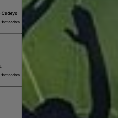
io Cudeyo
n Hormaechea
a
n Hormaechea