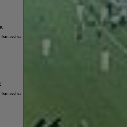
na
n Hormaechea
C
n Hormaechea