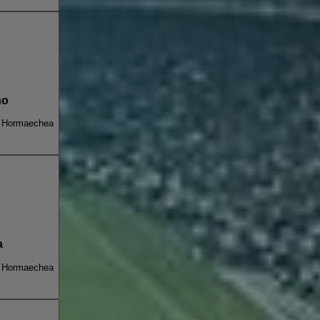
no
n Hormaechea
a
n Hormaechea