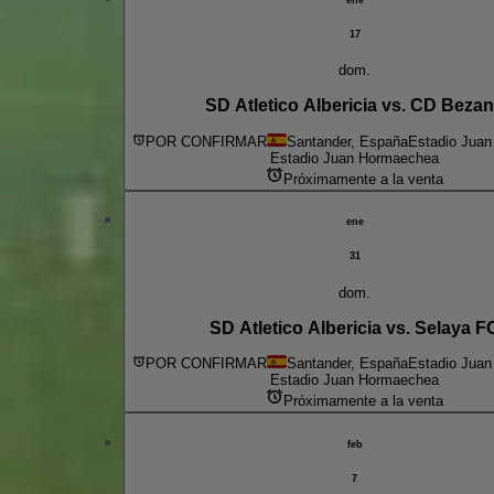
17
dom.
SD Atletico Albericia vs. CD Beza
POR CONFIRMAR
Santander, España
Estadio Jua
Estadio Juan Hormaechea
Próximamente a la venta
ene
31
dom.
SD Atletico Albericia vs. Selaya F
POR CONFIRMAR
Santander, España
Estadio Jua
Estadio Juan Hormaechea
Próximamente a la venta
feb
7