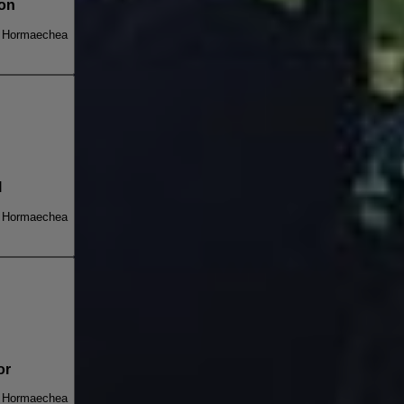
zon
n Hormaechea
l
n Hormaechea
or
n Hormaechea