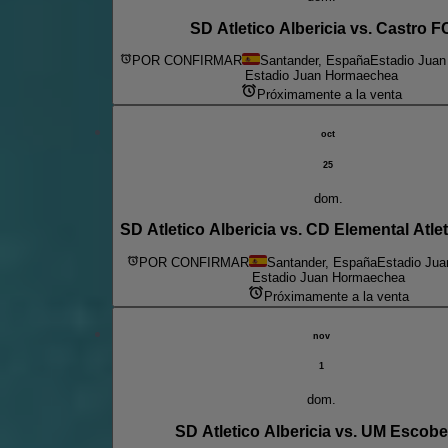
SD Atletico Albericia vs. Castro F
POR CONFIRMAR
Santander, España
Estadio Jua
Estadio Juan Hormaechea
Próximamente a la venta
oct
25
dom.
SD Atletico Albericia vs. CD Elemental Atle
POR CONFIRMAR
Santander, España
Estadio Ju
Estadio Juan Hormaechea
Próximamente a la venta
nov
1
dom.
SD Atletico Albericia vs. UM Escob