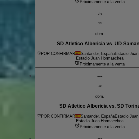
Próximamente a la venta
dic
13
dom.
SD Atletico Albericia vs. UD Sama
POR CONFIRMAR
Santander, España
Estadio Jua
Estadio Juan Hormaechea
Próximamente a la venta
ene
10
dom.
SD Atletico Albericia vs. SD Torin
POR CONFIRMAR
Santander, España
Estadio Jua
Estadio Juan Hormaechea
Próximamente a la venta
ene