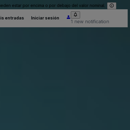
eden estar por encima o por debajo del valor nominal.
is entradas
Iniciar sesión
1 new notification