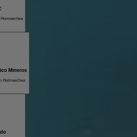
C
n Hormaechea
tico Mineros
an Hormaechea
edo