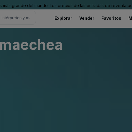
 más grande del mundo. Los precios de las entradas de reventa pu
Explorar
Vender
Favoritos
M
rmaechea