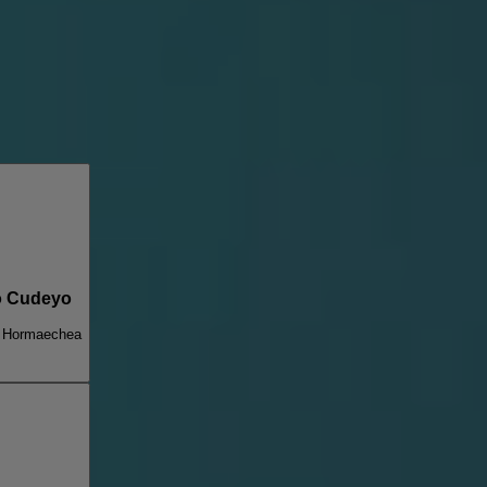
io Cudeyo
n Hormaechea