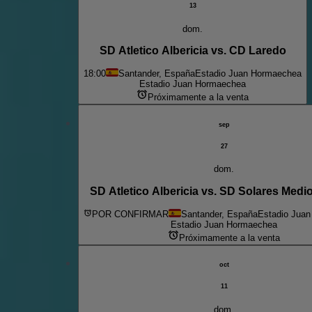
13
dom.
SD Atletico Albericia vs. CD Laredo
18:00
Santander, España
Estadio Juan Hormaechea
Estadio Juan Hormaechea
Próximamente a la venta
sep
27
dom.
SD Atletico Albericia vs. SD Solares Med
POR CONFIRMAR
Santander, España
Estadio Jua
Estadio Juan Hormaechea
Próximamente a la venta
oct
11
dom.