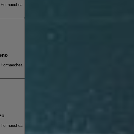
n Hormaechea
reno
n Hormaechea
zo
n Hormaechea