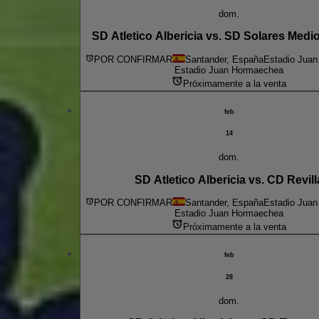
dom.
SD Atletico Albericia vs. SD Solares Med
POR CONFIRMAR
Santander, España
Estadio Jua
Estadio Juan Hormaechea
Próximamente a la venta
feb
14
dom.
SD Atletico Albericia vs. CD Revill
POR CONFIRMAR
Santander, España
Estadio Jua
Estadio Juan Hormaechea
Próximamente a la venta
feb
28
dom.