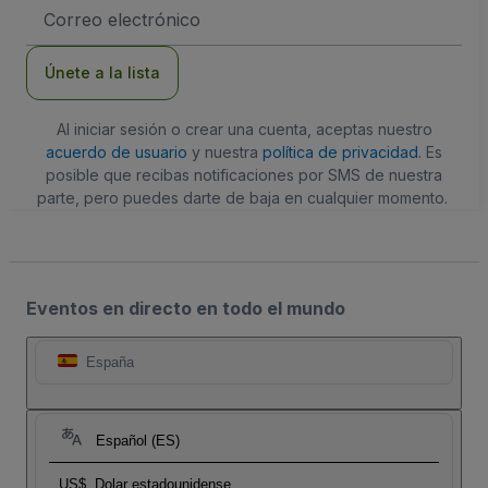
Dirección
de
correo
electrónico
Únete a la lista
Al iniciar sesión o crear una cuenta, aceptas nuestro
acuerdo de usuario
y nuestra
política de privacidad
. Es
posible que recibas notificaciones por SMS de nuestra
parte, pero puedes darte de baja en cualquier momento.
Eventos en directo en todo el mundo
España
Español (ES)
US$
Dolar estadounidense