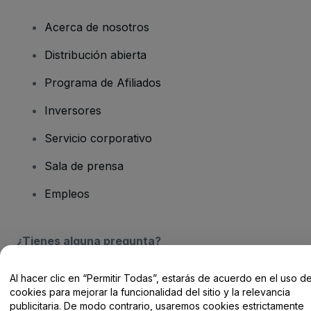
Acerca de nosotros
Distribución abierta
Programa de Afiliados
Inversores
Servicio corporativo
Sala de prensa
Empleos
¿Tienes alguna pregunta?
Centro de Ayuda / Contacto
Al hacer clic en “Permitir Todas”, estarás de acuerdo en el uso d
cookies para mejorar la funcionalidad del sitio y la relevancia
publicitaria. De modo contrario, usaremos cookies estrictamente