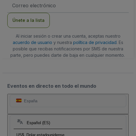
Dirección
de
correo
electrónico
Únete a la lista
Al iniciar sesión o crear una cuenta, aceptas nuestro
acuerdo de usuario
y nuestra
política de privacidad
. Es
posible que recibas notificaciones por SMS de nuestra
parte, pero puedes darte de baja en cualquier momento.
Eventos en directo en todo el mundo
España
Español (ES)
US$
Dolar estadounidense