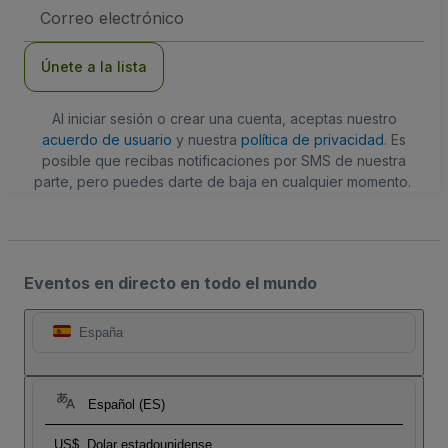
Dirección
de
correo
electrónico
Únete a la lista
Al iniciar sesión o crear una cuenta, aceptas nuestro
acuerdo de usuario
y nuestra
política de privacidad
. Es
posible que recibas notificaciones por SMS de nuestra
parte, pero puedes darte de baja en cualquier momento.
Eventos en directo en todo el mundo
España
Español (ES)
US$
Dolar estadounidense