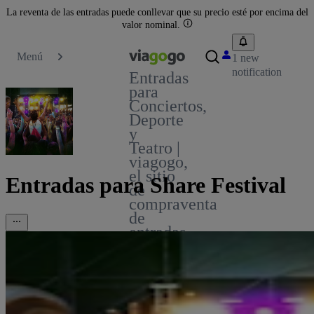
La reventa de las entradas puede conllevar que su precio esté por encima del
valor nominal.
Menú
1 new
notification
Entradas
para
Conciertos,
Deporte
y
Teatro |
viagogo,
el sitio
Entradas para Share Festival
de
compraventa
de
entradas