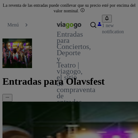
La reventa de las entradas puede conllevar que su precio esté por encima del
valor nominal.
Menú
1 new
notification
Entradas
para
Conciertos,
Deporte
y
Teatro |
viagogo,
el sitio
Entradas para Olavsfest
de
compraventa
de
entradas