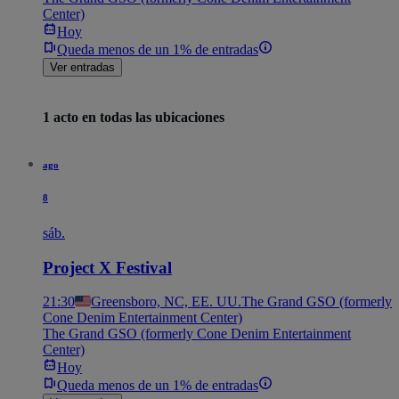
Center)
Hoy
Queda menos de un 1% de entradas
Ver entradas
1 acto en todas las ubicaciones
ago
8
sáb.
Project X Festival
21:30
Greensboro, NC, EE. UU.
The Grand GSO (formerly
Cone Denim Entertainment Center)
The Grand GSO (formerly Cone Denim Entertainment
Center)
Hoy
Queda menos de un 1% de entradas