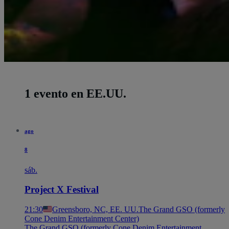
1 evento en EE.UU.
ago
8
sáb.
Project X Festival
21:30
Greensboro, NC, EE. UU.
The Grand GSO (formerly
Cone Denim Entertainment Center)
The Grand GSO (formerly Cone Denim Entertainment