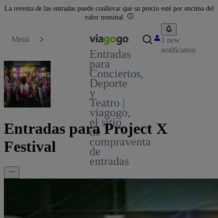
La reventa de las entradas puede conllevar que su precio esté por encima del
valor nominal.
Menú
1 new
notification
Entradas
para
Conciertos,
Deporte
y
Teatro |
viagogo,
el sitio
Entradas para Project X
de
compraventa
Festival
de
entradas