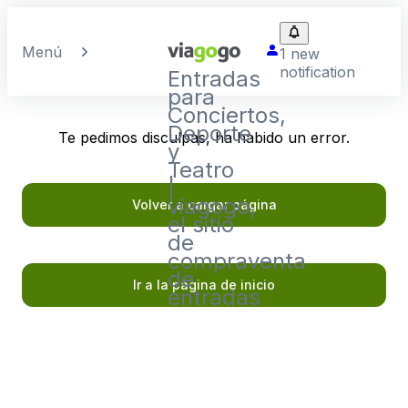
Menú
1 new
notification
Entradas
para
Conciertos,
Deporte
Te pedimos disculpas, ha habido un error.
y
Teatro
|
viagogo,
Volver a cargar página
el sitio
de
compraventa
de
Ir a la página de inicio
entradas