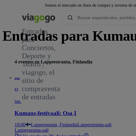
Somos el mercado en línea de compra y reventa de en
Entradas
Entradas para Kumaus
para
Conciertos,
Deporte y
4 eventos en Lappeenranta, Finlandia
Teatro |
viagogo, el
ago
sitio de
compraventa
13
de entradas
jue.
Kumaus-festivaali: Osa I
18:00
Lappeenranta, Finlandia
Lappeenranta-sali
Lappeenranta-sali