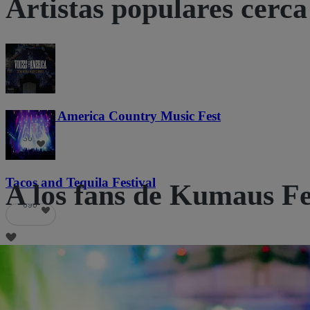
Artistas populares cerca 
Voices of America Country Music Fest
36
Tacos and Tequila Festival
A los fans de Kumaus Fe
690