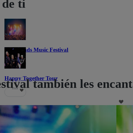
de ti
Lost Lands Music Festival
121
Happy Together Tour
stival también les encan
111