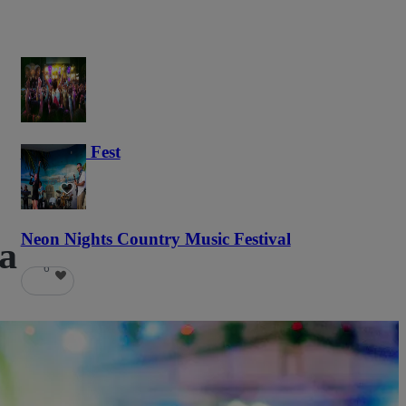
Haunted Fest
58
Neon Nights Country Music Festival
ta
6