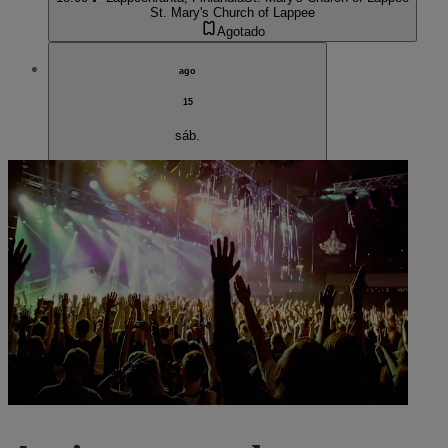
St. Mary's Church of Lappee
Agotado
ago
15
sáb.
Kumaus-festivaali: Osa III
18:00
Lappeenranta, Finlandia
Old town hall
Old town hall
Agotado