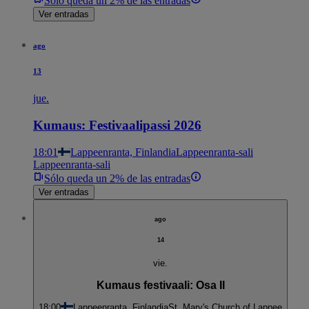
Sólo queda un 2% de las entradas
Ver entradas
ago
13
jue.
Kumaus: Festivaalipassi 2026
18:01
Lappeenranta, Finlandia
Lappeenranta-sali
Lappeenranta-sali
Sólo queda un 2% de las entradas
Ver entradas
ago
14
vie.
Kumaus festivaali: Osa II
18:00
Lappeenranta, Finlandia
St. Mary's Church of Lappee