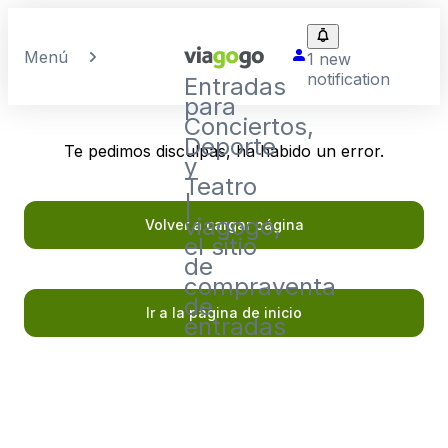
Menú
1 new
notification
Entradas
para
Conciertos,
Deporte
Te pedimos disculpas, ha habido un error.
y
Teatro
|
viagogo,
Volver a cargar página
el sitio
de
compraventa
de
Ir a la página de inicio
entradas