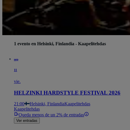
1 evento en Helsinki, Finlandia - Kaapelitehdas
sep
11
vie.
HELZINKI HARDSTYLE FESTIVAL 2026
21:00
Helsinki, Finlandia
Kaapelitehdas
Kaapelitehdas
Queda menos de un 2% de entradas
Ver entradas