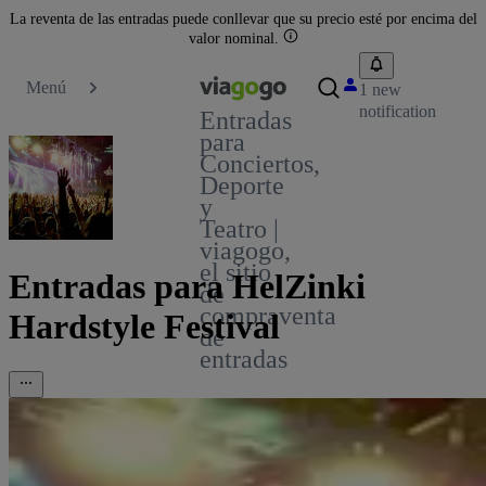
La reventa de las entradas puede conllevar que su precio esté por encima del
valor nominal.
Menú
1 new
notification
Entradas
para
Conciertos,
Deporte
y
Teatro |
viagogo,
el sitio
Entradas para HelZinki
de
compraventa
Hardstyle Festival
de
entradas