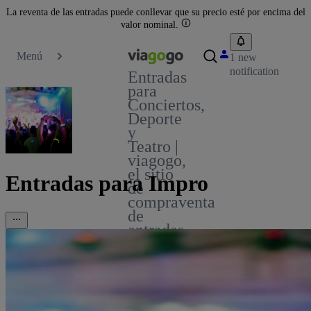
La reventa de las entradas puede conllevar que su precio esté por encima del
valor nominal.
Menú
1 new
notification
Entradas
para
Conciertos,
Deporte
y
Teatro |
viagogo,
el sitio
Entradas para Impro
de
compraventa
de
entradas