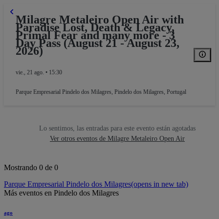
Milagre Metaleiro Open Air with
Paradise Lost, Death & Legacy,
Primal Fear and many more - 3
Day Pass (August 21 - August 23,
2026)
vie., 21 ago. • 15:30
Parque Empresarial Pindelo dos Milagres
,
Pindelo dos Milagres, Portugal
Lo sentimos, las entradas para este evento están agotadas
Ver otros eventos de Milagre Metaleiro Open Air
Mostrando 0 de 0
Parque Empresarial Pindelo dos Milagres
(opens in new tab)
Más eventos en Pindelo dos Milagres
ago