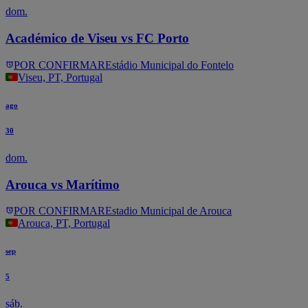
dom.
Académico de Viseu vs FC Porto
POR CONFIRMAR
Estádio Municipal do Fontelo
Viseu, PT, Portugal
ago
30
dom.
Arouca vs Marítimo
POR CONFIRMAR
Estadio Municipal de Arouca
Arouca, PT, Portugal
sep
5
sáb.