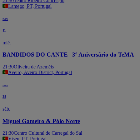
21:30
Teatro Ribeiro Conceição
Lamego, PT, Portugal
nov
11
mié.
BANDIDOS DO CANTE | 3º Aniversário do TeMA
21:30
Oliveira de Azeméis
Aveiro, Aveiro District, Portugal
nov
28
sáb.
Miguel Gameiro & Pólo Norte
21:30
Centro Cultural de Carregal do Sal
Viseu, PT, Portugal