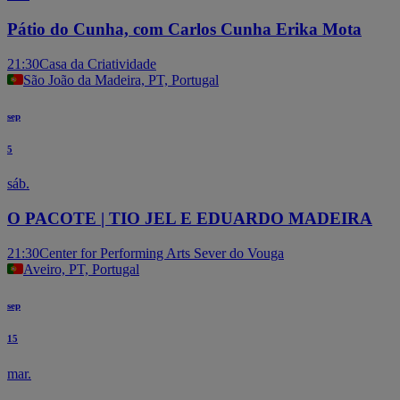
Pátio do Cunha, com Carlos Cunha Erika Mota
21:30
Casa da Criatividade
São João da Madeira, PT, Portugal
sep
5
sáb.
O PACOTE | TIO JEL E EDUARDO MADEIRA
21:30
Center for Performing Arts Sever do Vouga
Aveiro, PT, Portugal
sep
15
mar.