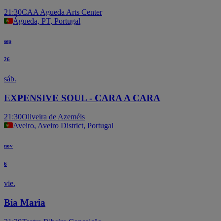
21:30
CAA Agueda Arts Center
Águeda, PT, Portugal
sep
26
sáb.
EXPENSIVE SOUL - CARA A CARA
21:30
Oliveira de Azeméis
Aveiro, Aveiro District, Portugal
nov
6
vie.
Bia Maria