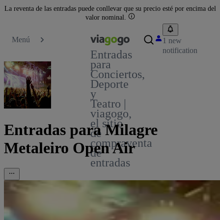
La reventa de las entradas puede conllevar que su precio esté por encima del
valor nominal.
Menú
1 new
notification
Entradas
para
Conciertos,
Deporte
y
Teatro |
viagogo,
el sitio
Entradas para Milagre
de
compraventa
Metaleiro Open Air
de
entradas