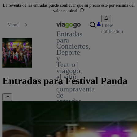
La reventa de las entradas puede conllevar que su precio esté por encima del
valor nominal.
Menú
1 new
notification
Entradas
para
Conciertos,
Deporte
y
Teatro |
viagogo,
el sitio
Entradas para Festival Panda
de
compraventa
de
entradas