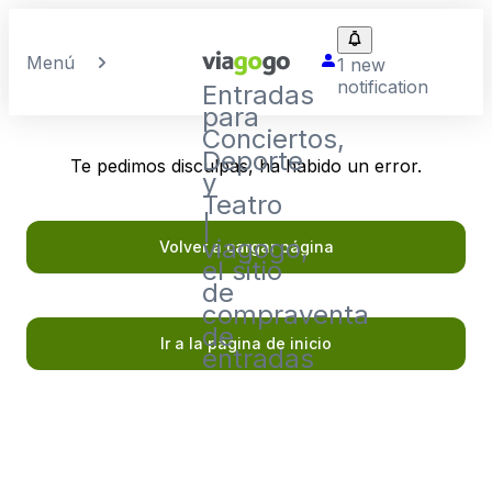
Menú
1 new
notification
Entradas
para
Conciertos,
Deporte
Te pedimos disculpas, ha habido un error.
y
Teatro
|
viagogo,
Volver a cargar página
el sitio
de
compraventa
de
Ir a la página de inicio
entradas