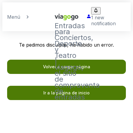
Menú
1 new
notification
Entradas
para
Conciertos,
Deporte
Te pedimos disculpas, ha habido un error.
y
Teatro
|
viagogo,
Volver a cargar página
el sitio
de
compraventa
de
Ir a la página de inicio
entradas