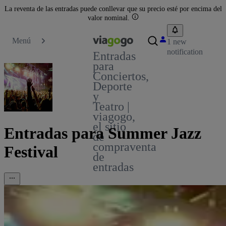
La reventa de las entradas puede conllevar que su precio esté por encima del
valor nominal.
Menú
1 new
notification
Entradas
para
Conciertos,
Deporte
y
Teatro |
viagogo,
el sitio
Entradas para Summer Jazz
de
compraventa
Festival
de
entradas