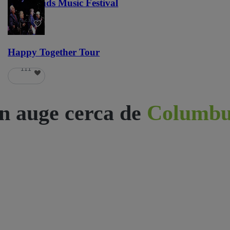
Lost Lands Music Festival
121
Happy Together Tour
111
n auge cerca de
Columbu