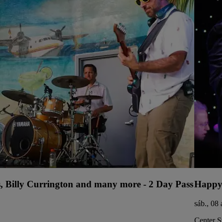
s, Billy Currington and many more - 2 Day Pass
Happy
sáb., 08
Center S