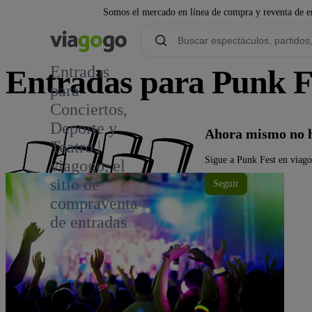
Somos el mercado en línea de compra y reventa de en
Entradas
Entradas para Punk F
para
Conciertos,
Deporte y
Ahora mismo no h
Teatro |
Sigue a Punk Fest en viagog
viagogo, el
sitio de
Seguir
compraventa
de entradas