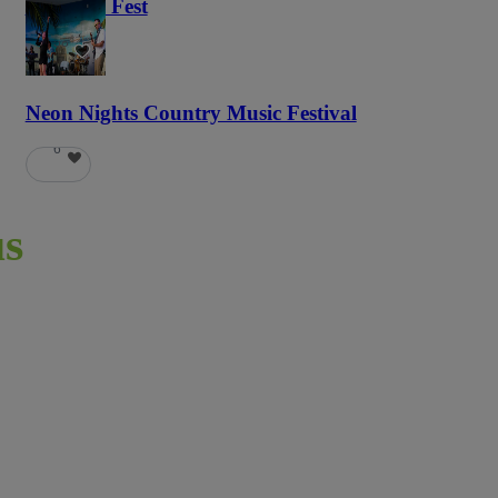
Haunted Fest
58
Neon Nights Country Music Festival
6
s