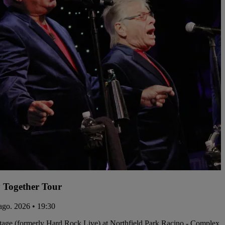
 Together Tour
 ago. 2026 • 19:30
tage (formerly Hard Rock Live) at Northfield Park Racino - Complex