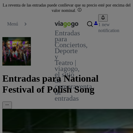
La reventa de las entradas puede conllevar que su precio esté por encima del
valor nominal.
Menú
1 new
notification
Entradas
para
Conciertos,
Deporte
y
Teatro |
viagogo,
el sitio
Entradas para National
de
compraventa
Festival of Polish Song
de
entradas