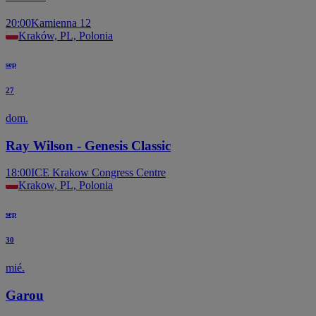
20:00
Kamienna 12
Kraków, PL, Polonia
sep
27
dom.
Ray Wilson - Genesis Classic
18:00
ICE Krakow Congress Centre
Krakow, PL, Polonia
sep
30
mié.
Garou