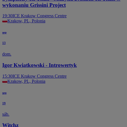
wykonaniu Grissini Project
19:30
ICE Krakow Congress Centre
Krakow, PL, Polonia
sep
13
dom.
Igor Kwiatkowski - Introwertyk
15:30
ICE Krakow Congress Centre
Krakow, PL, Polonia
sep
19
sáb.
Witchz