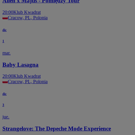
Alien x Majtis - Pomiędzy Tour
20:00
Klub Kwadrat
Cracow, PL, Polonia
dic
1
mar.
Baby Lasagna
20:00
Klub Kwadrat
Cracow, PL, Polonia
dic
3
jue.
Strangelove: The Depeche Mode Experience