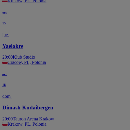
Krakow, PL, Polonia
oct
15
jue.
Yaelokre
20:00
Klub Studio
Cracow, PL, Polonia
oct
18
dom.
Dimash Kudaibergen
20:00
Tauron Arena Krakow
Krakow, PL, Polonia