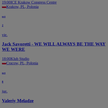
19:00
ICE Krakow Congress Centre
Krakow, PL, Polonia
oct
2
vie.
Jack Savoretti - WE WILL ALWAYS BE THE WAY
WE WERE
18:00
Klub Studio
Cracow, PL, Polonia
oct
8
jue.
Valeriy Meladze