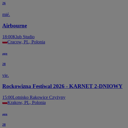
26
mié.
Airbourne
18:00
Klub Studio
Cracow, PL, Polonia
ago
28
vie.
Rockowizna Festiwal 2026 - KARNET 2-DNIOWY
15:00
Lotnisko Rakowice Czyżyny
Krakow, PL, Polonia
ago
28