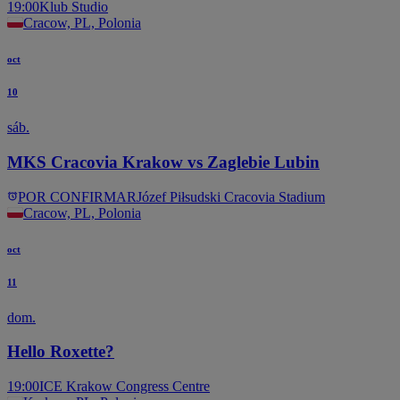
19:00
Klub Studio
Cracow, PL, Polonia
oct
10
sáb.
MKS Cracovia Krakow vs Zaglebie Lubin
POR CONFIRMAR
Józef Piłsudski Cracovia Stadium
Cracow, PL, Polonia
oct
11
dom.
Hello Roxette?
19:00
ICE Krakow Congress Centre