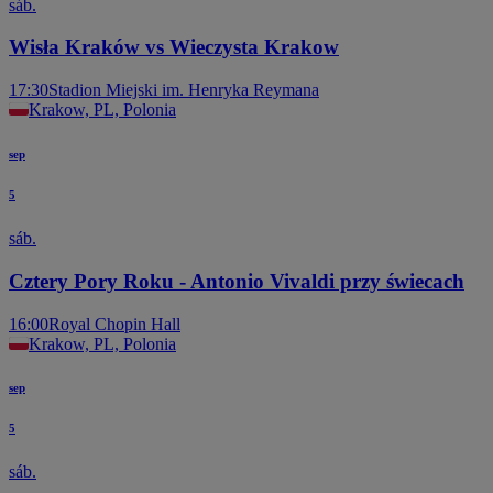
sáb.
Wisła Kraków vs Wieczysta Krakow
17:30
Stadion Miejski im. Henryka Reymana
Krakow, PL, Polonia
sep
5
sáb.
Cztery Pory Roku - Antonio Vivaldi przy świecach
16:00
Royal Chopin Hall
Krakow, PL, Polonia
sep
5
sáb.