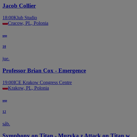
Jacob Collier
18:00
Klub Studio
Cracow, PL, Polonia
sep
10
jue.
Professor Brian Cox - Emergence
19:00
ICE Krakow Congress Centre
Krakow, PL, Polonia
sep
12
sáb.
Symphony on Titan - Muzyka z Attack on Titan w