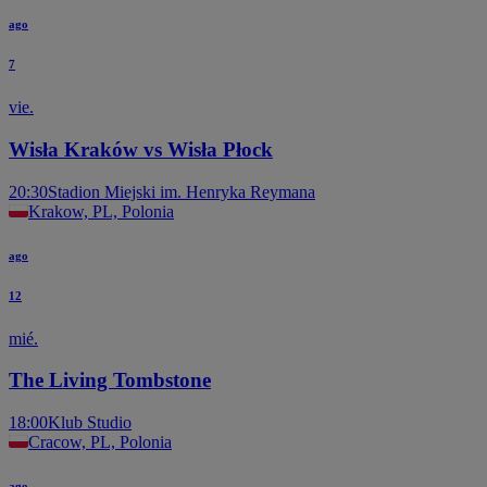
ago
7
vie.
Wisła Kraków vs Wisła Płock
20:30
Stadion Miejski im. Henryka Reymana
Krakow, PL, Polonia
ago
12
mié.
The Living Tombstone
18:00
Klub Studio
Cracow, PL, Polonia
ago