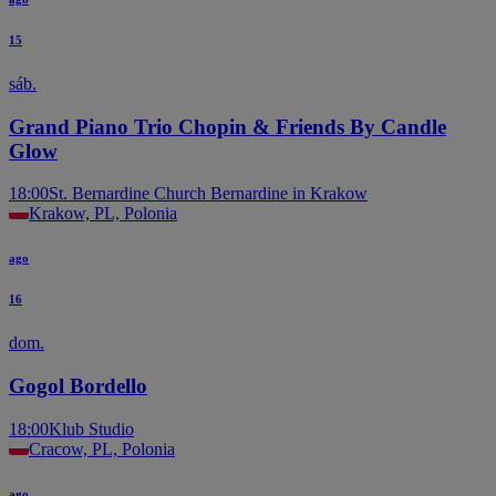
15
sáb.
Grand Piano Trio Chopin & Friends By Candle
Glow
18:00
St. Bernardine Church Bernardine in Krakow
Krakow, PL, Polonia
ago
16
dom.
Gogol Bordello
18:00
Klub Studio
Cracow, PL, Polonia
ago