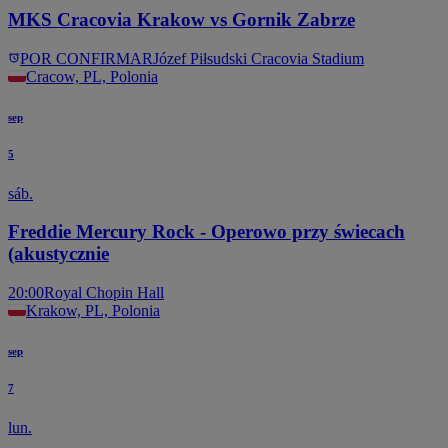
MKS Cracovia Krakow vs Gornik Zabrze
POR CONFIRMAR
Józef Piłsudski Cracovia Stadium
Cracow, PL, Polonia
sep
5
sáb.
Freddie Mercury Rock - Operowo przy świecach
(akustycznie
20:00
Royal Chopin Hall
Krakow, PL, Polonia
sep
7
lun.